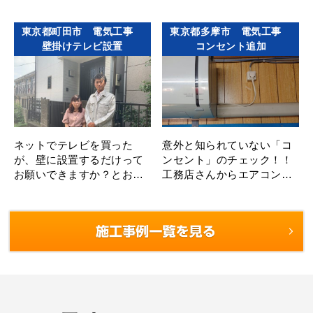
まで洗浄します。 壁掛けと
までは蛍光灯タイプのライ
は何が違うのか？ 電気部
トをご使用 少しおしゃれ
東京都町田市 電気工事
東京都多摩市 電気工事
品･･･
な･･･
壁掛けテレビ設置
コンセント追加
ネットでテレビを買った
意外と知られていない「コ
が、壁に設置するだけって
ンセント」のチェック！！
お願いできますか？とお問
工務店さんからエアコン取
い合わせ頂いた東京都町田
り付けの依頼をいただきま
市のS様。 もちろん、電気
した。 下見をしてみるとコ
工事の街の電気屋さんにお
ンセントがない！！！ お
任せくださ･･･
話･･･