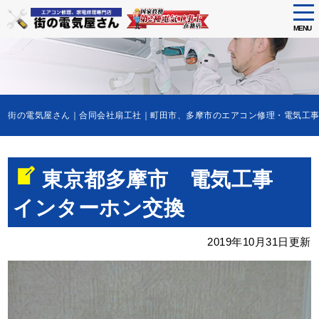
tog
nav
MENU
Skip
to
main
content
街の電気屋さん｜合同会社扇工社｜町田市、多摩市のエアコン修理・電気
東京都多摩市 電気工事
インターホン交換
2019年10月31日更新