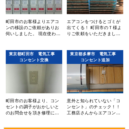
町田市のお客様よりエアコ
エアコンをつけるとゴミが
ンの移設のご依頼がありお
出てくる！ 町田市のＴ様よ
伺いしました。 現在使われ
りご依頼をいただきまし
ていたエアコンの故障して
た。 写真は風が出てくると
しまったので、 普段あまり
きに中で回っているドラム
つかっていなくて型の新
です。 このドラムにカビや
東京都町田市 電気工事
東京都多摩市 電気工事
し･･･
汚れが･･･
コンセント交換
コンセント追加
町田市のお客様より、コン
意外と知られていない「コ
セントの調子がおかしいと
ンセント」のチェック！！
のお問合せを頂き修理に行
工務店さんからエアコン取
って来ました。 コンセント
り付けの依頼をいただきま
が使えない場所があり調査
した。 下見をしてみるとコ