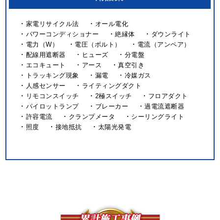
家電リサイクル法
オール電化
パワーコンディショナー
絶縁体
ダウンライト
電力（W）
電圧（ボルト）
電流（アンペア）
配線用遮断器
ヒューズ
分電盤
エコキュート
アース
真空引き
トラッキング現象
漏電
冷媒ガス
人感センサー
ライティングダクト
リモコンスイッチ
2極スイッチ
フロアダクト
パイロットランプ
ブレーカー
過電流遮断器
許容電流
クランプメータ
シーリングライト
照度
接地抵抗
太陽光発電