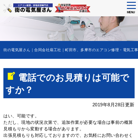
tog
nav
MENU
Skip
to
main
content
街の電気屋さん｜合同会社扇工社｜町田市、多摩市のエアコン修理・電気
電話でのお見積りは可能で
すか？
2019年8月28日更新
はい、可能です。
ただし、現地の状況次第で、追加作業が必要な場合は事前の概算
見積もりから変動する場合があります。
出張見積もりも対応しておりますので、お気軽にお問い合わせく