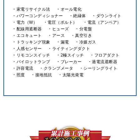
家電リサイクル法
オール電化
パワーコンディショナー
絶縁体
ダウンライト
電力（W）
電圧（ボルト）
電流（アンペア）
配線用遮断器
ヒューズ
分電盤
エコキュート
アース
真空引き
トラッキング現象
漏電
冷媒ガス
人感センサー
ライティングダクト
リモコンスイッチ
2極スイッチ
フロアダクト
パイロットランプ
ブレーカー
過電流遮断器
許容電流
クランプメータ
シーリングライト
照度
接地抵抗
太陽光発電