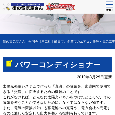
tog
nav
MENU
Skip
to
main
content
街の電気屋さん｜合同会社扇工社｜町田市、多摩市のエアコン修理・電気
パワーコンディショナー
2019年8月29日更新
太陽光発電システムで作った「直流」の電気を、家庭内で使用で
きる「交流」に変換するための機器のことです。
これがなければ、どんなに太陽光パネルをつけたところで、その
電気を使うことができないために、なくてはならない物です。
また、電気の変換以外にも蓄電池への充電や、電力会社へ売電す
るのに適した安定した出力を整える役割も持っています。