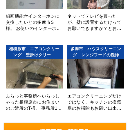
録画機能付インターホンに
ネットでテレビを買った
交換したいとの多摩市S
が、壁に設置するだけって
様。 お使いのインターホン
お願いできますか？とお問
にはモニターがなく、交換
い合わせ頂いた東京都町田
したいと思いながらもどこ
市のS様。 もちろん、電気
に頼めば良いのかお困りで
工事の街の電気屋さんにお
相模原市 エアコンクリー
多摩市 ハウスクリーニン
したが、 ･･･
任せくださ･･･
ニング 壁掛けクリーニン
グ レンジフードの洗浄
グ
ふらっと事務所へいらっし
エアコンクリーニングだけ
ゃった相模原市にお住まい
ではなく、キッチンの換気
のご近所のT様。 事務所1階
扇のお掃除もお願い出来ま
の作業場では、女性スタッ
すか？とお問い合わせいた
フがエアコンを完全分解洗
だいた多摩市のY様。 新築
浄しているので、いつもご
後、レンジフードの洗浄は